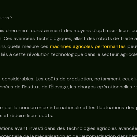
lution ?
çais cherchent constamment des moyens d’optimiser leurs co
. Ces avancées technologiques, allant des robots de traite a
dans quelle mesure ces
machines agricoles performantes
peuv
 liés à cette révolution technologique dans le secteur agricole
 considérables. Les coûts de production, notamment ceux lié
onnées de l’Institut de l’Élevage, les charges opérationnel
e par la concurrence internationale et les fluctuations des
 et réduire leurs coûts.
ations ayant investi dans des technologies agricoles avancé
tentielle de la mécanisation et de l’automatisation dans l’amé