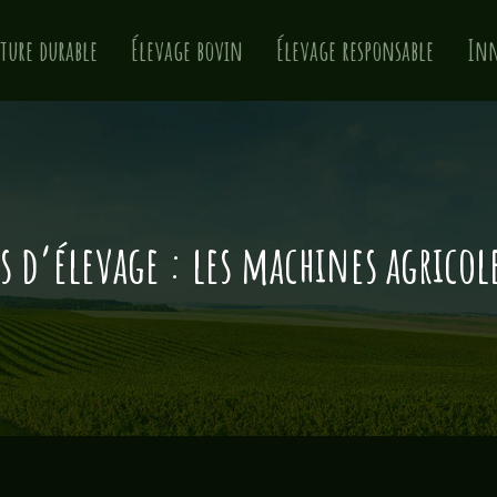
ture durable
Élevage bovin
Élevage responsable
Inn
ts d’élevage : les machines agricole