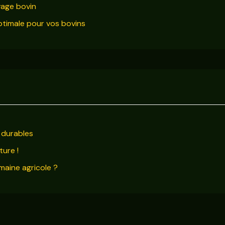
vage bovin
optimale pour vos bovins
t durables
ure !
maine agricole ?