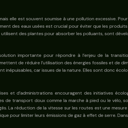
, mais elle est souvent soumise à une pollution excessive. Po
ement des eaux usées est crucial pour éviter que les produits 
i utilisent des plantes pour absorber les polluants, sont déve
olution importante pour répondre à l’enjeu de la transit
rmettent de réduire l’utilisation des énergies fossiles et de d
t inépuisables, car issues de la nature. Elles sont donc écol
rises et d’administrations encouragent des initiatives écol
des de transport doux comme la marche à pied ou le vélo, s
. La réduction de la vitesse sur les routes est une mesure qui
ique pour limiter leurs émissions de gaz à effet de serre. Dan