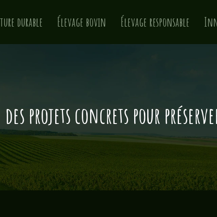
ture durable
Élevage bovin
Élevage responsable
Inn
 : des projets concrets pour prése